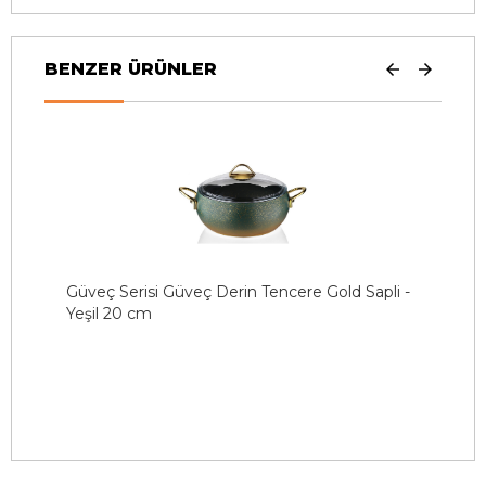
BENZER ÜRÜNLER
-
Güveç Serisi Güveç Derin Tencere Gold Sapli -
G
Yeşil 20 cm
Y