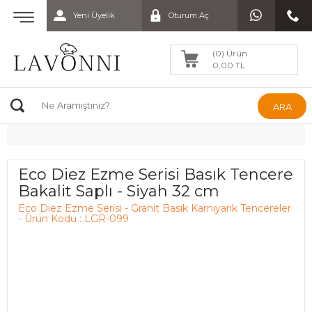
Yeni Üyelik
Oturum Aç
(0) Ürün
0,00 TL
ARA
Eco Diez Ezme Serisi Basık Tencere
Bakalit Saplı - Siyah 32 cm
Eco Diez Ezme Serisi - Granit Basık Karnıyarık Tencereler
- Ürün Kodu : LGR-099