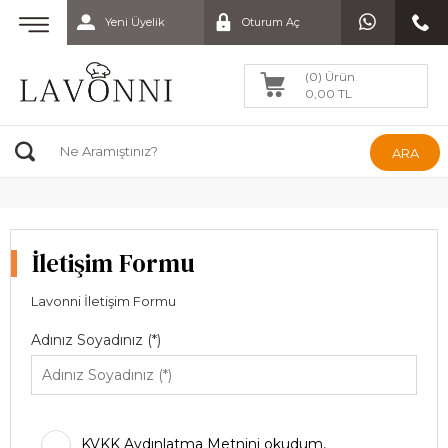
Yeni Üyelik
Oturum Aç
(0) Ürün
0,00 TL
ARA
İletişim Formu
Lavonni İletişim Formu
Adınız Soyadınız (*)
KVKK Aydınlatma Metnini okudum,