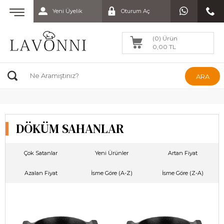
Yeni Üyelik
Oturum Aç
(0) Ürün
0,00 TL
ARA
DÖKÜM SAHANLAR
Çok Satanlar
Yeni Ürünler
Artan Fiyat
Azalan Fiyat
İsme Göre (A-Z)
İsme Göre (Z-A)