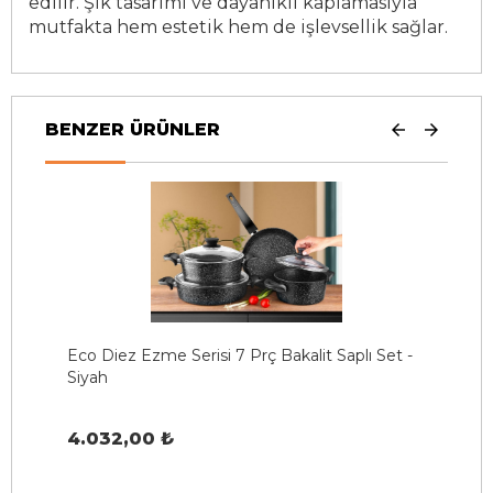
edilir. Şık tasarımı ve dayanıklı kaplamasıyla
mutfakta hem estetik hem de işlevsellik sağlar.
BENZER ÜRÜNLER
-
Eco Diez Ezme Serisi 7 Prç Bakalit Saplı Set -
E
Siyah
S
4.032,00 ₺