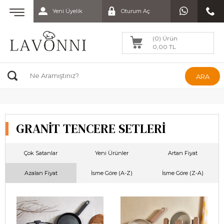
Yeni Üyelik
Oturum Aç
(0) Ürün
0,00 TL
ARA
GRANİT TENCERE SETLERİ
Çok Satanlar
Yeni Ürünler
Artan Fiyat
Azalan Fiyat
İsme Göre (A-Z)
İsme Göre (Z-A)