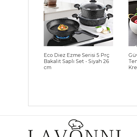
risi 3 Prç
Eco Diez Ezme Serisi 5 Prç
Güv
 - Siyah 26
Bakalit Saplı Set - Siyah 26
Ten
cm
Kr
cele
Sipariş ver