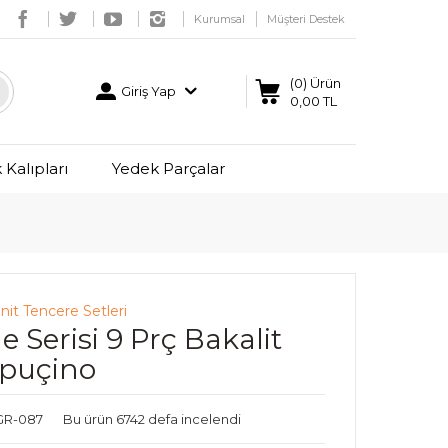
Kurumsal
Müşteri Destek
(0) Ürün
Giriş Yap
0,00 TL
Kalıpları
Yedek Parçalar
nit Tencere Setleri
 Serisi 9 Prç Bakalit
apuçino
LGR-087
Bu ürün 6742 defa incelendi