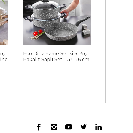
Prç
Eco Diez Ezme Serisi 5 Prç
Eco Diez Ez
çino
Bakalit Saplı Set - Gri 26 cm
Bakalit Sapl
cm
1.740,00 ₺
Sipariş ver
Ürü