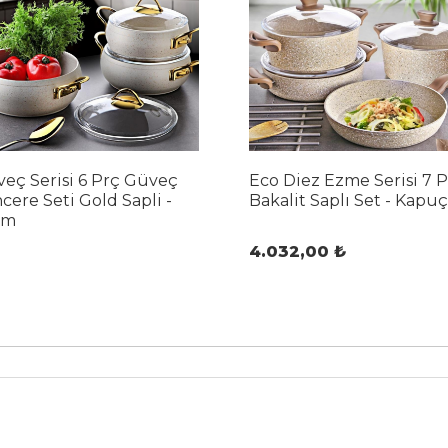
eç Serisi 6 Prç Güveç
Eco Diez Ezme Serisi 7 
cere Seti Gold Sapli -
Bakalit Saplı Set - Kapu
em
4.032,00 ₺
Sipariş ver
Ürünü İncele