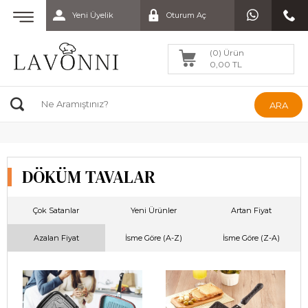
Yeni Üyelik
Oturum Aç
(0) Ürün
0,00 TL
ARA
DÖKÜM TAVALAR
Çok Satanlar
Yeni Ürünler
Artan Fiyat
Azalan Fiyat
İsme Göre (A-Z)
İsme Göre (Z-A)